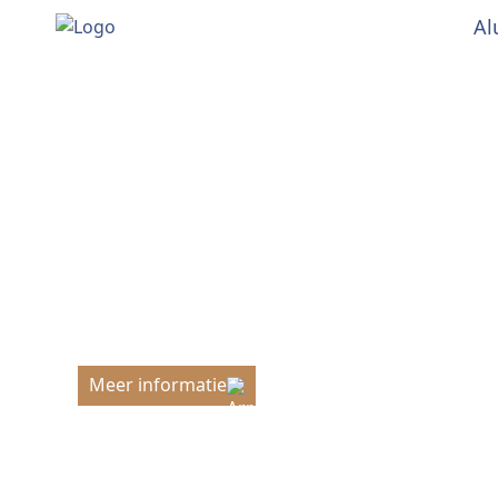
Al
Alum
We love zonwering
Meer informatie