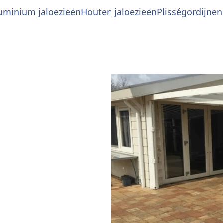
uminium jaloezieën
Houten jaloezieën
Plisségordijnen
inium jaloezieën 25mm
Houten jaloezieën 50 mm
Plisségordijn standa
Rol