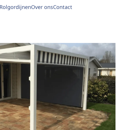
Rolgordijnen
Over ons
Contact
ard
gordijn standaard