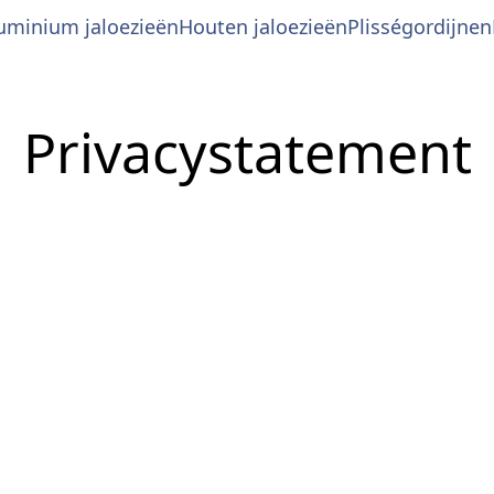
uminium jaloezieën
Houten jaloezieën
Plisségordijnen
inium jaloezieën 25mm
Houten jaloezieën 50 mm
Plisségordijn standa
Rol
Privacystatement